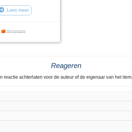
ij zullen in de loop der tijd
Lees meer
k informatie toevoegen aan
de items.
Reageren
n reactie achterlaten voor de auteur of de eigenaar van het it