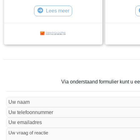
te laten zien. W
Lees meer
zoveel mogelij
de verschillen
Via onderstaand formulier kunt u ee