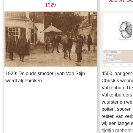
TIJDLIJN 
1929
1929: De oude smederij van Van Stijn
4500 jaar ges
wordt afgebroken.
Christus woond
Valkenburg.De 
Valkenburgers l
vuurstenen wer
potten, sporen
resten van ver
wij een lange e
tijdlijn prober