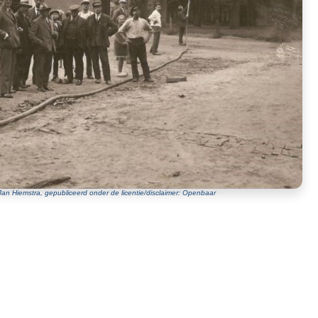
Jan Hiemstra, gepubliceerd onder de licentie/disclaimer: Openbaar