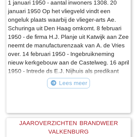
1 januari 1950 - aantal inwoners 1308. 20
januari 1950 Op het vliegveld vindt een
ongeluk plaats waarbij de vlieger-arts Ae.
Schuringa uit Den Haag omkomt. 8 februari
1950 - de firma H.J. Planje uit Katwijk aan Zee
neemt de manufacturenzaak van A. de Vries
over. 14 februari 1950 - Ingebruikneming
nieuw kerkgebouw aan de Castelweg. 16 april
1950 - Intrede ds E.J. Nijhuis als predikant
van de Gereformeerde Kerk. mei 1950 - 1e
Lees meer
steenlegging 27 woningen aan de Marinus
Poststraat door wethouder N. Ouwersloot 23
mei 1950 - De opgravingen op het Kerkplein
worden onder leiding van Prof. va
JAAROVERZICHTEN BRANDWEER
VALKENBURG