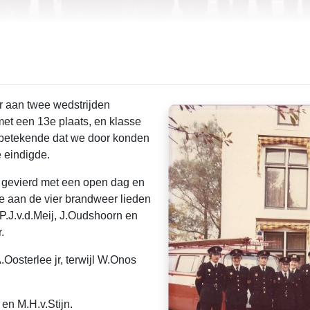
ar aan twee wedstrijden
et een 13e plaats, en klasse
 betekende dat we door konden
 eindigde.
ar gevierd met een open dag en
e aan de vier brandweer lieden
 P.J.v.d.Meij, J.Oudshoorn en
.
Oosterlee jr, terwijl W.Onos
en M.H.v.Stijn.