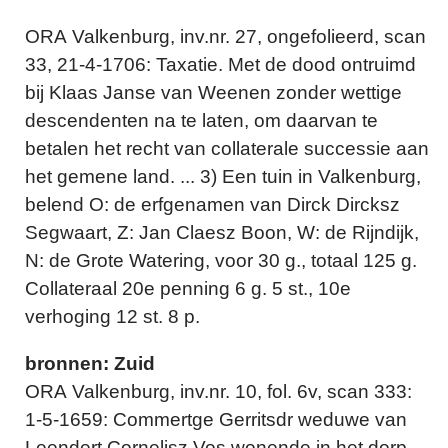
ORA Valkenburg, inv.nr. 27, ongefolieerd, scan
33, 21-4-1706: Taxatie. Met de dood ontruimd
bij Klaas Janse van Weenen zonder wettige
descendenten na te laten, om daarvan te
betalen het recht van collaterale successie aan
het gemene land. ... 3) Een tuin in Valkenburg,
belend O: de erfgenamen van Dirck Dircksz
Segwaart, Z: Jan Claesz Boon, W: de Rijndijk,
N: de Grote Watering, voor 30 g., totaal 125 g.
Collateraal 20e penning 6 g. 5 st., 10e
verhoging 12 st. 8 p.
bronnen: Zuid
ORA Valkenburg, inv.nr. 10, fol. 6v, scan 333:
1-5-1659: Commertge Gerritsdr weduwe van
Leendert Cornelisz Vos wonende in het dorp