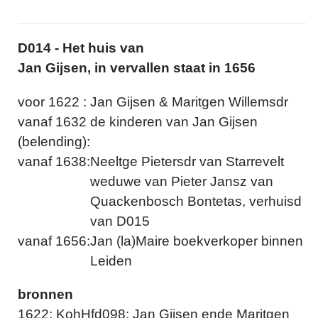
D014 - Het huis van
Jan Gijsen, in vervallen staat in 1656
voor 1622 :
Jan Gijsen & Maritgen Willemsdr
vanaf 1632
de kinderen van Jan Gijsen
(belending):
vanaf 1638:
Neeltge Pietersdr van Starrevelt
weduwe van Pieter Jansz van
Quackenbosch Bontetas, verhuisd
van D015
vanaf 1656:
Jan (la)Maire boekverkoper binnen
Leiden
bronnen
1622: KohHfd098: Jan Gijsen ende Maritgen