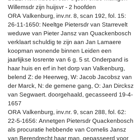
Willemsdr zijn huijsvr - 2 hoofden
ORA Valkenburg, inv.nr. 8, scan 192, fol. 15:
26-11-1650: Neeltge Pietersdr van Starrevelt
weduwe van Pieter Jansz van Quackenbosch
verklaart schuldig te zijn aan Jan Lamaere
koopman wonende binnen Leiden een
jaarlijkse losrente van 6 g. 5 st. Onderpand is
haar huis en erf in het dorp van Valkenburg,
belend Z: de Heerweg, W: Jacob Jacobsz van
der Marck, N: de gemene gang, O: Jan Dircksz
van Segwaert. doorgehaald, gecasseerd 19-4-
1657
ORA Valkenburg, inv.nr. 9, scan 288, fol. 62:
22-5-1656: Annetgen Pietersdr Quackenbosch
als procuratie hebbende van Cornelis Jansz
van Berendrecht haar man, gepasseerd voor