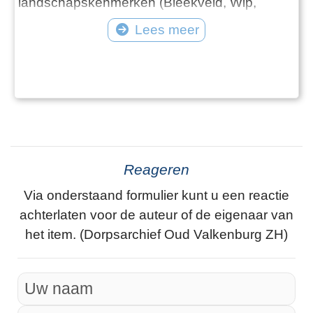
landschapskenmerken (Bleekveld, Wip,
Kerkhuis, Tolhuis, boomgaard) toegevoegd.
Lees meer
Meer informatie over elk D-nummer (en ook
over Wip, Kerkhuis, Tolhuis) is te vinden in de
gekoppelde “Vensters”. Daarin staan de
opeenvolgende eigenaren/bewoners, en de
bron-teks
Reageren
Via onderstaand formulier kunt u een reactie
achterlaten voor de auteur of de eigenaar van
het item. (Dorpsarchief Oud Valkenburg ZH)