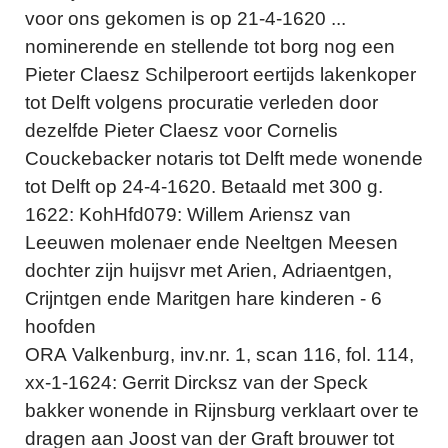
voor ons gekomen is op 21-4-1620 ...
nominerende en stellende tot borg nog een
Pieter Claesz Schilperoort eertijds lakenkoper
tot Delft volgens procuratie verleden door
dezelfde Pieter Claesz voor Cornelis
Couckebacker notaris tot Delft mede wonende
tot Delft op 24-4-1620. Betaald met 300 g.
1622: KohHfd079: Willem Ariensz van
Leeuwen molenaer ende Neeltgen Meesen
dochter zijn huijsvr met Arien, Adriaentgen,
Crijntgen ende Maritgen hare kinderen - 6
hoofden
ORA Valkenburg, inv.nr. 1, scan 116, fol. 114,
xx-1-1624: Gerrit Dircksz van der Speck
bakker wonende in Rijnsburg verklaart over te
dragen aan Joost van der Graft brouwer tot