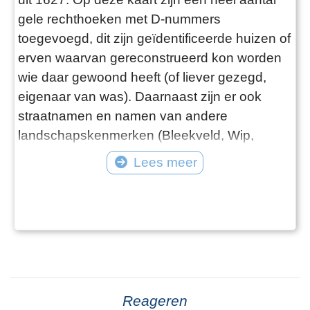
gele rechthoeken met D-nummers
toegevoegd, dit zijn geïdentificeerde huizen of
erven waarvan gereconstrueerd kon worden
wie daar gewoond heeft (of liever gezegd,
eigenaar van was). Daarnaast zijn er ook
straatnamen en namen van andere
landschapskenmerken (Bleekveld, Wip,
Kerkhuis, Tolhuis, boomgaard) toegevoegd.
Lees meer
Meer informatie over elk D-nummer (en ook
over Wip, Kerkhuis, Tolhuis) is te vinden in de
gekoppelde “Vensters”. Daarin staan de
opeenvolgende eigenaren/bewoners, en de
bron-teks
Reageren