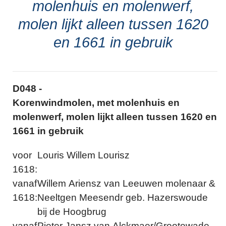
molenhuis en molenwerf,
molen lijkt alleen tussen 1620
en 1661 in gebruik
D048 -
Korenwindmolen, met molenhuis en
molenwerf, molen lijkt alleen tussen 1620 en
1661 in gebruik
voor
Louris Willem Lourisz
1618:
vanaf
Willem Ariensz van Leeuwen molenaar &
1618:
Neeltgen Meesendr geb. Hazerswoude
bij de Hoogbrug
vanaf
Pieter Jansz van Alckmaer/Grootewade