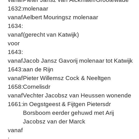
1632:
molenaar
vanaf
Aelbert Mouringsz molenaar
1634:
vanaf
(gerecht van Katwijk)
voor
1643:
vanaf
Jacob Jansz Gavorij molenaar tot Katwijk
1643:
aan de Rijn
vanaf
Pieter Willemsz Cock & Neeltgen
1658:
Cornelisdr
vanaf
Vechter Jacobsz van Heussen wonende
1661:
in Oegstgeest & Fijtgen Pietersdr
Borsboom eerder gehuwd met Arij
Jacobsz van der Marck
vanaf
: