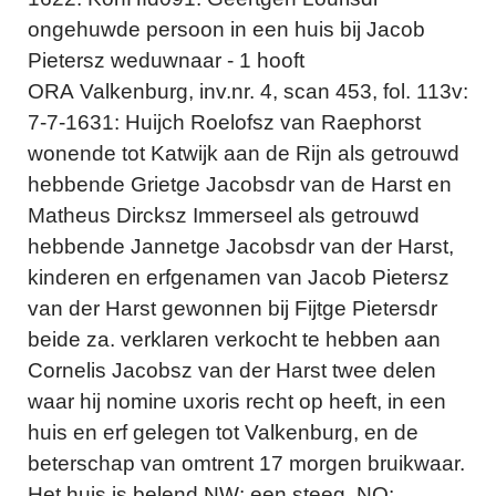
ongehuwde persoon in een huis bij Jacob
Pietersz weduwnaar - 1 hooft
ORA Valkenburg, inv.nr. 4, scan 453, fol. 113v:
7-7-1631: Huijch Roelofsz van Raephorst
wonende tot Katwijk aan de Rijn als getrouwd
hebbende Grietge Jacobsdr van de Harst en
Matheus Dircksz Immerseel als getrouwd
hebbende Jannetge Jacobsdr van der Harst,
kinderen en erfgenamen van Jacob Pietersz
van der Harst gewonnen bij Fijtge Pietersdr
beide za. verklaren verkocht te hebben aan
Cornelis Jacobsz van der Harst twee delen
waar hij nomine uxoris recht op heeft, in een
huis en erf gelegen tot Valkenburg, en de
beterschap van omtrent 17 morgen bruikwaar.
Het huis is belend NW: een steeg, NO: