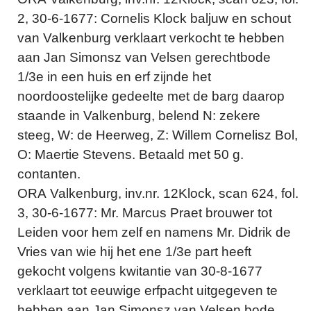
2, 30-6-1677: Cornelis Klock baljuw en schout
van Valkenburg verklaart verkocht te hebben
aan Jan Simonsz van Velsen gerechtbode
1/3e in een huis en erf zijnde het
noordoostelijke gedeelte met de barg daarop
staande in Valkenburg, belend N: zekere
steeg, W: de Heerweg, Z: Willem Cornelisz Bol,
O: Maertie Stevens. Betaald met 50 g.
contanten.
ORA Valkenburg, inv.nr. 12Klock, scan 624, fol.
3, 30-6-1677: Mr. Marcus Praet brouwer tot
Leiden voor hem zelf en namens Mr. Didrik de
Vries van wie hij het ene 1/3e part heeft
gekocht volgens kwitantie van 30-8-1677
verklaart tot eeuwige erfpacht uitgegeven te
hebben aan Jan Simonsz van Velsen bode