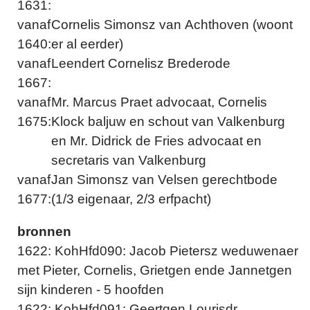
1631:
vanaf
Cornelis Simonsz van Achthoven (woont
1640:
er al eerder)
vanaf
Leendert Cornelisz Brederode
1667:
vanaf
Mr. Marcus Praet advocaat, Cornelis
1675:
Klock baljuw en schout van Valkenburg
en Mr. Didrick de Fries advocaat en
secretaris van Valkenburg
vanaf
Jan Simonsz van Velsen gerechtbode
1677:
(1/3 eigenaar, 2/3 erfpacht)
bronnen
1622: KohHfd090: Jacob Pietersz weduwenaer
met Pieter, Cornelis, Grietgen ende Jannetgen
sijn kinderen - 5 hoofden
1622: KohHfd091: Geertgen Lourisdr