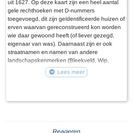
uit 1627. Op deze kaart zijn een heel aantal
gele rechthoeken met D-nummers
toegevoegd, dit zijn geïdentificeerde huizen of
erven waarvan gereconstrueerd kon worden
wie daar gewoond heeft (of liever gezegd,
eigenaar van was). Daarnaast zijn er ook
straatnamen en namen van andere
landschapskenmerken (Bleekveld, Wip,
Kerkhuis, Tolhuis, boomgaard) toegevoegd.
Lees meer
Meer informatie over elk D-nummer (en ook
over Wip, Kerkhuis, Tolhuis) is te vinden in de
gekoppelde “Vensters”. Daarin staan de
opeenvolgende eigenaren/bewoners, en de
bron-teks
Reageren