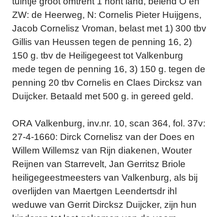
tuintje groot omtrent 1 hont land, belend O en
ZW: de Heerweg, N: Cornelis Pieter Huijgens,
Jacob Cornelisz Vroman, belast met 1) 300 tbv
Gillis van Heussen tegen de penning 16, 2)
150 g. tbv de Heiligegeest tot Valkenburg
mede tegen de penning 16, 3) 150 g. tegen de
penning 20 tbv Cornelis en Claes Dircksz van
Duijcker. Betaald met 500 g. in gereed geld.
ORA Valkenburg, inv.nr. 10, scan 364, fol. 37v:
27-4-1660: Dirck Cornelisz van der Does en
Willem Willemsz van Rijn diakenen, Wouter
Reijnen van Starrevelt, Jan Gerritsz Briole
heiligegeestmeesters van Valkenburg, als bij
overlijden van Maertgen Leendertsdr ihl
weduwe van Gerrit Dircksz Duijcker, zijn hun