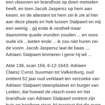
een vlasoven en brandhuis op doen metselen
heeft, en toen Jacob Jaspersz op hem aan
kwam, en de attestant tot hem zei ik zie al hier
aan deze plaats en heb tussen Stalpaert en mij
een weinig .. gij ende ik vesthell maar
daaromme quade vrunden zouden ... en soos
oude ick .. laeten ende ... ik zou niet huren zei
de voorn. Jacob Jaspersz laat de baas ....
Adriaen Stalpaert timmeren t gene hij wil ...
Akte 136, scan 156, 6-12-1643: Adriaen
Claesz Cunst, buurman tot Valkenburg, oud
omtrent 52 jaar oud verklaart ten verzoeke van
Adriaen Stalpaert steenplaatser en burger van
Leiden, dat hoewel de vlasch-oven en het
brandhuis van Adriaen Stalpaert omtrent zijn
huis en hooiberg staat, hij toestaat dat die oven