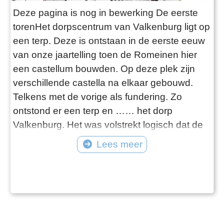
Deze pagina is nog in bewerking De eerste
torenHet dorpscentrum van Valkenburg ligt op
een terp. Deze is ontstaan in de eerste eeuw
van onze jaartelling toen de Romeinen hier
een castellum bouwden. Op deze plek zijn
verschillende castella na elkaar gebouwd.
Telkens met de vorige als fundering. Zo
ontstond er een terp en …… het dorp
Valkenburg. Het was volstrekt logisch dat de
eerste kerk op deze terp werd gebouwd.Al in
Lees meer
832 bezat het dorp een kapel, die behoorde
bij de parochie in Oegstgeest. De kapel werd
door de Noormannen verwoest en daarna
vervangen door een kerkgebouw, wan