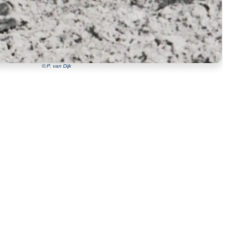
©:P. van Dijk