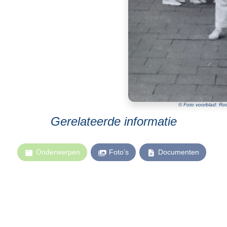
© Foto voorblad: Roo
Gerelateerde informatie
Onderwerpen
Foto’s
Documenten