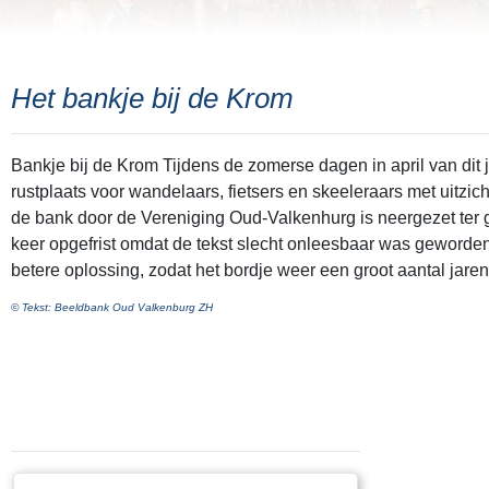
Het bankje bij de Krom
Bankje bij de Krom Tijdens de zomerse dagen in april van dit jaar was geregeld te zien dat het bankje bij 'de Krom' gebruikt wordt voor het doel waarvoor het bestemd is. Het is een
rustplaats voor wandelaars, fietsers en skeeleraars met uitzi
de bank door de Vereniging Oud-Valkenhurg is neergezet ter 
keer opgefrist omdat de tekst slecht onleesbaar was geworden door de blootstelling aan weer en wind. lnmidd
betere oplossing, zodat het bordje weer een groot aantal jar
© Tekst: Beeldbank Oud Valkenburg ZH