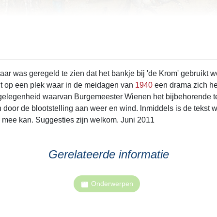
cht op een plek waar in de meidagen van
1940
een drama zich heeft afgespeeld. Op 12 mei 
gelegenheid waarvan Burgemeester Wienen het bijbehorende teks
els is de tekst weer slecht leesbaar en de vereniging zoekt nu naar een
en mee kan. Suggesties zijn welkom. Juni 2011
Gerelateerde informatie
Onderwerpen