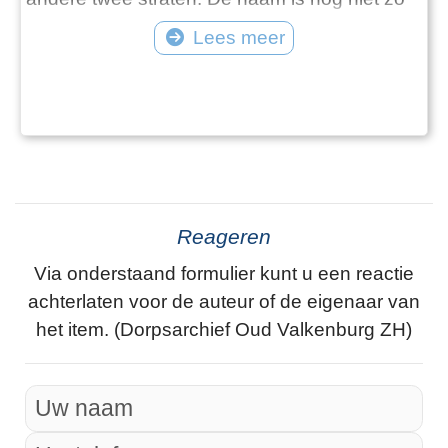
oud (ca. 100 jaar). Eeuwen lang stonden er
Lees meer
slechts enkele huizen aan de noordoostzijde.
Aan de andere zijde van de weg lag het Grote
Marktveld, bestemd voor de jaarlijkse
Paardenmarkt. De naam Middenweg is
eigenlijk te s
Reageren
Via onderstaand formulier kunt u een reactie
achterlaten voor de auteur of de eigenaar van
het item. (Dorpsarchief Oud Valkenburg ZH)