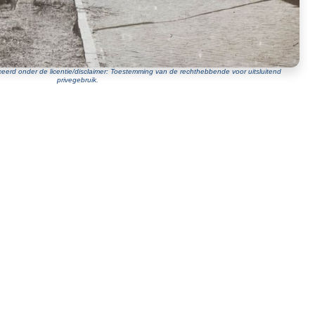
eerd onder de licentie/disclaimer: Toestemming van de rechthebbende voor uitsluitend
privegebruik.