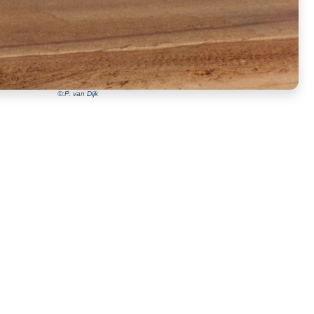
©:P. van Dijk