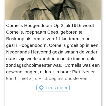
Cornelis Hoogendoorn Op 2 juli 1916 wordt
Cornelis, roepnaam Cees, geboren te
Boskoop als eerste van 11 kinderen in het
gezin Hoogendoorn. Cornelis groeit op in een
Nederlands Hervormd gezin waarin de vader
naast zijn werkzaamheden in de tuinen ook
zondagschoolmeester was. Cornelis was een
gewone jongen, aldus zijn broer Piet. Netter
kon hij niet zijn. Hij droeg als oudste veel
verantwoording voor de familie en werkte al
Lees meer
vroeg in de tuinen van zijn zwager. In 1929
kwam hij als oudste zoon op voor zijn
nummer. Hij was gelegerd bij het 4e Regiment