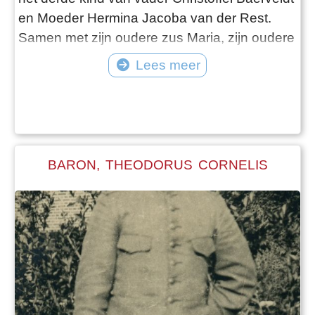
en Moeder Hermina Jacoba van der Rest.
Samen met zijn oudere zus Maria, zijn oudere
broer Jacobus “Koos” Johannes, jongere
Lees meer
broers Christoffel en Johannes Jacobus groeit
Louis op in Dordrecht. Zover bekend blijft
Louis altijd in Dordrecht wonen. Hij is
Nederlands Hervormd van geloof e
BARON, THEODORUS CORNELIS