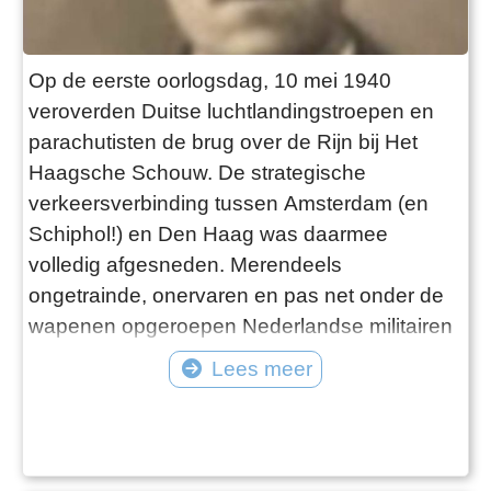
Op de eerste oorlogsdag, 10 mei 1940
veroverden Duitse luchtlandingstroepen en
parachutisten de brug over de Rijn bij Het
Haagsche Schouw. De strategische
verkeersverbinding tussen Amsterdam (en
Schiphol!) en Den Haag was daarmee
volledig afgesneden. Merendeels
ongetrainde, onervaren en pas net onder de
wapenen opgeroepen Nederlandse militairen
bonden de strijd aan met de Duitse bezetters.
Lees meer
De verliezen waren groot, 51 van hen
sneuvelden. Elk jaar vindt er op 4 mei om drie
uur ’s middags een herdenkingsbijeenkomst
plaats. Locatie: het oorlogsmonument bij de