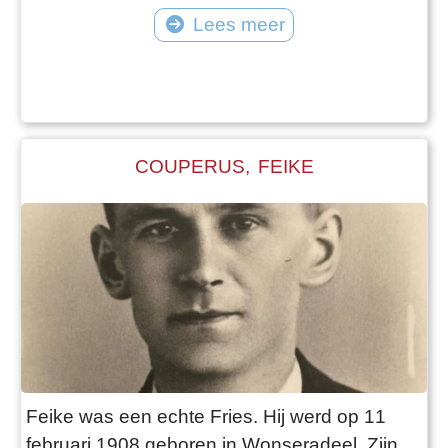
herdenkingsdiensten die jaarlijks gehouden
Lees meer
werden in de Hervormde Kerk in Valkenburg.
Velen herkenden hen bij die gelegenheden.
Co’s ouders waren duidelijk: “Jacob hoort hier.
Tussen zijn kameraden!”. Op 10 mei 1940
was Co C
COUPERUS, FEIKE
Feike was een echte Fries. Hij werd op 11
februari 1908 geboren in Wonseradeel. Zijn