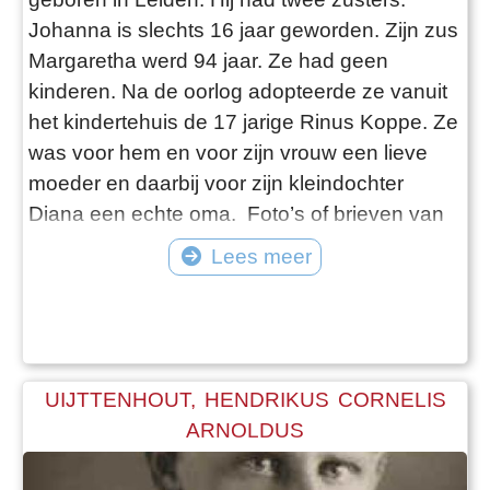
Johanna is slechts 16 jaar geworden. Zijn zus
Margaretha werd 94 jaar. Ze had geen
kinderen. Na de oorlog adopteerde ze vanuit
het kindertehuis de 17 jarige Rinus Koppe. Ze
was voor hem en voor zijn vrouw een lieve
moeder en daarbij voor zijn kleindochter
Diana een echte oma. Foto’s of brieven van
Han heeft Rinus nooit gezien. Hij is zeer
Lees meer
slecht ter been maar wil toch heel graag nog
een keer naar de Erebegraafplaats in
Valkenburg. Han Tendeloo is op de eerste
oorlogsdag omgekomen. Samen met Co
Vlugman w
UIJTTENHOUT, HENDRIKUS CORNELIS
ARNOLDUS