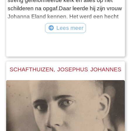
streng gereformeerde kerk en alles op het
schilderen na opgaf.Daar leerde hij zijn vrouw
Johanna Eland kennen. Het werd een hecht
tweetal. Ze waren samen gelukkig met hun
Lees meer
twee kinderen.Maar de oorlogsdreiging werd
steeds groter. Reinier moest in dienst.Hij werd
ingedeeld bij de cavalerie, als dienstplichtig
korporaal, maar werd later u
SCHAFTHUIZEN, JOSEPHUS JOHANNES