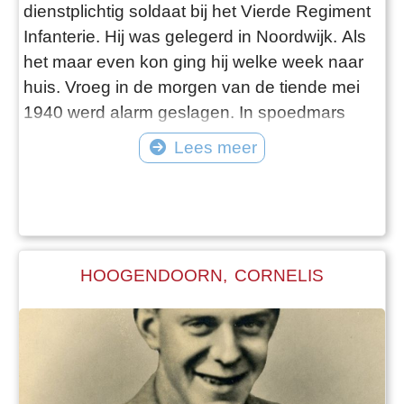
dienstplichtig soldaat bij het Vierde Regiment
Infanterie. Hij was gelegerd in Noordwijk. Als
het maar even kon ging hij welke week naar
huis. Vroeg in de morgen van de tiende mei
1940 werd alarm geslagen. In spoedmars
ging het richting Vliegveld Valkenburg. Er
Lees meer
volgde een chaotische strijd in de duinen bij
Katwijk. Er vielen gewonden, maar Frans
Gödde sneuvelde in de strijd. De gewonden
werden door de Duitsers met een vrach
HOOGENDOORN, CORNELIS