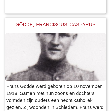
als alleenstaande moeder proberen de oorlog
door te komen. Ze sprak later weinig over
deze moeilijke tijd. Ze probeerde altijd flink te
zi
GÖDDE, FRANCISCUS CASPARUS
Frans Gödde werd geboren op 10 november
1918. Samen met hun zoons en dochters
vormden zijn ouders een hecht katholiek
gezien. Zij woonden in Schiedam. Frans werd