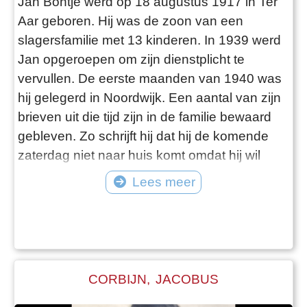
Jan Bontje werd op 18 augustus 1917 in Ter
Aar geboren. Hij was de zoon van een
slagersfamilie met 13 kinderen. In 1939 werd
Jan opgeroepen om zijn dienstplicht te
vervullen. De eerste maanden van 1940 was
hij gelegerd in Noordwijk. Een aantal van zijn
brieven uit die tijd zijn in de familie bewaard
gebleven. Zo schrijft hij dat hij de komende
zaterdag niet naar huis komt omdat hij wil
helpen bij een Noordwijkse slager. En in
Lees meer
Noordwijk woont zijn vriendin Gré, dat zal ook
wel een reden geweest zijn liever in het
weekend in Noordwijk te blijven. Wat later
schrijft hij dat de spanning in
CORBIJN, JACOBUS