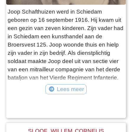
Joop Schafthuizen werd in Schiedam
geboren op 16 september 1916. Hij kwam uit
een gezin van zeven kinderen. Zijn vader had
in Schiedam een kunsthandel aan de
Broersvest 125. Joop woonde thuis en hielp
zijn vader in zijn bedrijf. Als dienstplichtig
soldaat maakte Joop deel uit van sectie vier
van een mitrailleur compagnie van het derde
bataljon van het Vierde Regiment Infanterie.
Hij werd ingedeeld bij een detachement dat
Lees meer
met mitrailleurs Vliegveld Valkenburg moest
verdedigen. Op 10 mei 1940, vroeg in de
ochtend, landden de eerste Duitse
parachutisten. De Nederlandse soldaten
waren nie
SLOOF, WILLEM CORNELIS