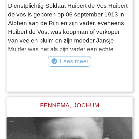
Dienstplichtig Soldaat Huibert de Vos Huibert
de vos is geboren op 06 september 1913 in
Alphen aan de Rijn en zijn vader, eveneens
Huibert de Vos, was koopman of verkoper
van vee en pluim en zijn moeder Jansje
Mulder was net als zijn vader een echte
Alphenaar. Het gezin woonde aan de
Lees meer
Gouwestraat 1. Huibert was de oudste zoon
in een gezin met vier kinderen: Johanna
Adriana Elisabeth, Lijsje, en Willem. Huibert
bleef altijd in Alphen werken en was
werkzaam als betonwerker te
FENNEMA, JOCHUM