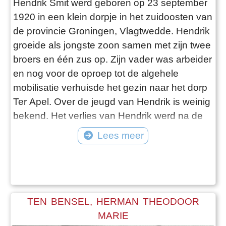
Hendrik Smit werd geboren op 23 september
1920 in een klein dorpje in het zuidoosten van
de provincie Groningen, Vlagtwedde. Hendrik
groeide als jongste zoon samen met zijn twee
broers en één zus op. Zijn vader was arbeider
en nog voor de oproep tot de algehele
mobilisatie verhuisde het gezin naar het dorp
Ter Apel. Over de jeugd van Hendrik is weinig
bekend. Het verlies van Hendrik werd na de
Tweede Wereldoorlog binnen de familie niet
Lees meer
of nauwelijks besproken. Het verdriet was te
groot. Op 28 augustus 1939 werd de algehele
mobilisatie uitgeroepen en ook Hendrik moest
zich melde
TEN BENSEL, HERMAN THEODOOR
MARIE