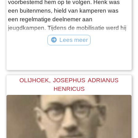
voorbestemd hem op te volgen. Henk was
een buitenmens, hield van kamperen was
een regelmatige deelnemer aan
jeugdkampen. Tijdens de mobilisatie werd hij
ingedeeld bij de staf van het 3de Bataljon van
Lees meer
het 4de Regiment Infanterie en gelegerd in
Katwijk. In de vroege ochtend van 10 mei
1940 werd alarm geslagen. In spoedmars
ging het richting Vliegveld Valkenburg. Bij de
duinen begon een felle
OLIJHOEK, JOSEPHUS ADRIANUS
HENRICUS