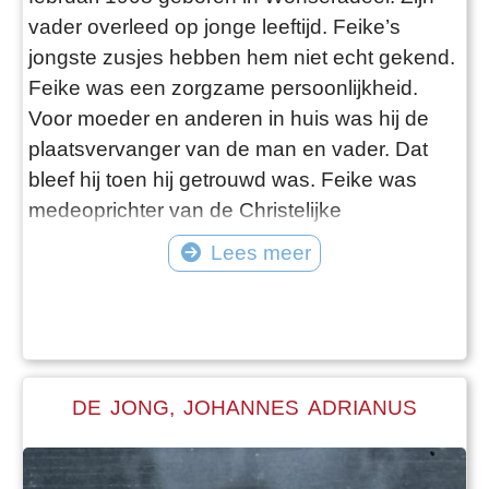
vader overleed op jonge leeftijd. Feike’s
jongste zusjes hebben hem niet echt gekend.
Feike was een zorgzame persoonlijkheid.
Voor moeder en anderen in huis was hij de
plaatsvervanger van de man en vader. Dat
bleef hij toen hij getrouwd was. Feike was
medeoprichter van de Christelijke
Voetbalvereniging ‘De Zwaluwen’. Hij was een
Lees meer
rasechte voetballer met als bestuurslid
uitgesproken leiderskwaliteiten. Toen het
bedrijf waar Feike werkte zich in Nunspeet
vestigde, verhuisde de hele familie mee.&
DE JONG, JOHANNES ADRIANUS