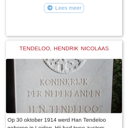
Landbouwhogeschool in Deventer. De
Lees meer
mobilisatie maakte een eind aan deze studie.
Hij werd ingedeeld bij de bereden artillerie in
Katwijk aan Zee.Al op de eerste oorlogsdag
werd Herman met 250 andere krijgsgevangen
gemaakt en met
TENDELOO, HENDRIK NICOLAAS
Op 30 oktober 1914 werd Han Tendeloo
geboren in Leiden. Hij had twee zusters.