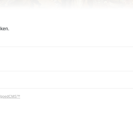
eken.
rfgoedCMS™